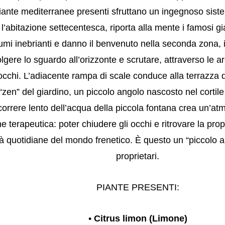
ante mediterranee presenti sfruttano un ingegnoso sistem
l’abitazione settecentesca, riporta alla mente i famosi gi
umi inebrianti e danno il benvenuto nella seconda zona, i
ere lo sguardo all’orizzonte e scrutare, attraverso le arc
occhi. L’adiacente rampa di scale conduce alla terrazza 
e “zen” del giardino, un piccolo angolo nascosto nel cort
correre lento dell’acqua della piccola fontana crea un’atmo
e terapeutica: poter chiudere gli occhi e ritrovare la pro
ltà quotidiane del mondo frenetico. È questo un “piccolo 
proprietari.
PIANTE PRESENTI:
•
Citrus limon (Limone)