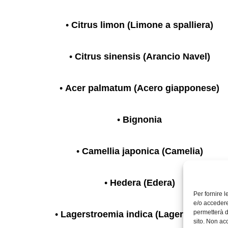
•
Citrus limon (Limone a spalliera)
•
Citrus sinensis (Arancio Navel)
•
Acer palmatum (Acero giapponese)
•
Bignonia
•
Camellia japonica (Camelia)
•
Hedera (Edera)
Per fornire 
e/o accedere
permetterà d
•
Lagerstroemia indica (Lagerstroemia)
sito. Non ac