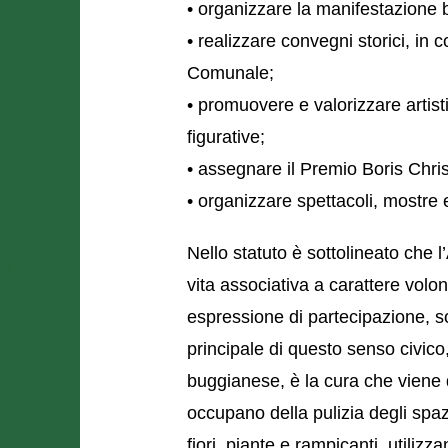
• organizzare la manifestazione
• realizzare convegni storici, in
Comunale;
• promuovere e valorizzare artist
figurative;
• assegnare il Premio Boris Christ
• organizzare spettacoli, mostre 
Nello statuto è sottolineato che
24
vita associativa a carattere volon
espressione di partecipazione, so
principale di questo senso civico
buggianese, è la cura che viene de
occupano della pulizia degli spaz
fiori, piante e rampicanti, utiliz